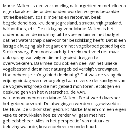
Marke Mallem is een verzameling natuurgebieden met elk een
eigen karakter die onderhouden worden volgens bepaalde
‘streefbeelden’, zoals: moeras en rietoever, beek
begeleidend bos, kruidenrijk grasland, structuurrijk grasland,
hakhoutbos, etc.. De uitdaging voor Marke Mallem is het
onderhoud en de inrichting uit te voeren binnen het budget
dat het waterschap daarvoor ter beschikking heeft. Dat is een
lastige afweging als het gaat om het vogelbroedgebied bij de
Stokkersweg. Een moerasachtig terrein met veel riet maar
ook opslag van wilgen die het gebied dreigen te
overwoekeren. Daarmee zou ook een deel van het unieke
vogelbestand dat in het natuurgebied verblijft verdwijnen.
Hoe beheer je zo’n gebied doelmatig? Dat was de vraag die
vrijdagmiddag werd voorgelegd aan diverse deskundigen van
de vogelwerkgroep die het gebied monitoren, ecologen en
deskundigen van het waterschap, de VAN,
natuurmonumenten en Marke Mallem. Eerst werd daarvoor
het gebied bezocht. De afwegingen werden uitgewisseld in
De Huve. De uitkomsten gebruikt Marke Mallem om een eigen
visie te ontwikkelen hoe ze verder wil gaan met het
gebiedsbeheer. Alles in het perspectief van natuur- en
belevingswaarde, kostenbeheer en onderhoud.