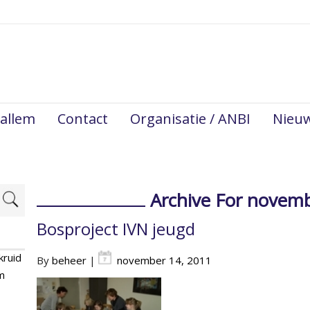
allem
Contact
Organisatie / ANBI
Nieu
Archive For novem
Bosproject IVN jeugd
kruid
By
beheer
|
november 14, 2011
m