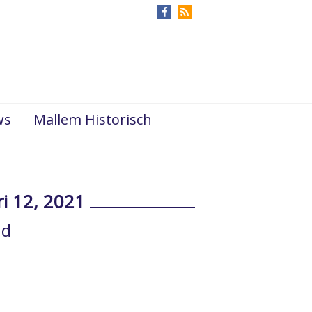
ws
Mallem Historisch
ri 12, 2021
nd