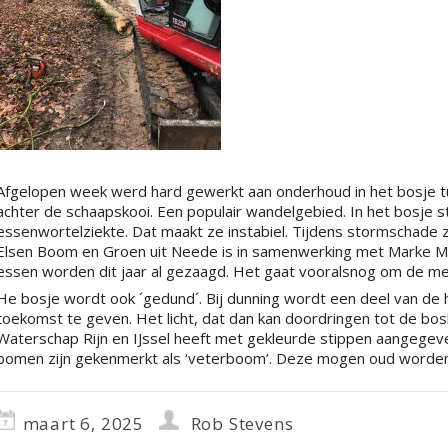
Afgelopen week werd hard gewerkt aan onderhoud in het bosje tu
achter de schaapskooi. Een populair wandelgebied. In het bosje st
essenwortelziekte. Dat maakt ze instabiel. Tijdens stormschade 
Elsen Boom en Groen uit Neede is in samenwerking met Marke Mal
essen worden dit jaar al gezaagd. Het gaat vooralsnog om de m
He bosje wordt ook ´gedund´. Bij dunning wordt een deel van d
toekomst te geven. Het licht, dat dan kan doordringen tot de bo
Waterschap Rijn en IJssel heeft met gekleurde stippen aangeg
bomen zijn gekenmerkt als ‘veterboom’. Deze mogen oud worden 
maart 6, 2025
Rob Stevens