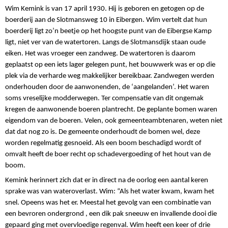
Wim Kemink is van 17 april 1930. Hij is geboren en getogen op de
boerderij aan de Slotmansweg 10 in Eibergen. Wim vertelt dat hun
boerderij ligt zo’n beetje op het hoogste punt van de Eibergse Kamp
ligt, niet ver van de watertoren. Langs de Slotmansdijk staan oude
eiken. Het was vroeger een zandweg. De watertoren is daarom
geplaatst op een iets lager gelegen punt, het bouwwerk was er op die
plek via de verharde weg makkelijker bereikbaar. Zandwegen werden
onderhouden door de aanwonenden, de ‘aangelanden’. Het waren
soms vreselijke modderwegen. Ter compensatie van dit ongemak
kregen de aanwonende boeren plantrecht. De geplante bomen waren
eigendom van de boeren. Velen, ook gemeenteambtenaren, weten niet
dat dat nog zo is. De gemeente onderhoudt de bomen wel, deze
worden regelmatig gesnoeid. Als een boom beschadigd wordt of
omvalt heeft de boer recht op schadevergoeding of het hout van de
boom.
Kemink herinnert zich dat er in direct na de oorlog een aantal keren
sprake was van wateroverlast. Wim: “Als het water kwam, kwam het
snel. Opeens was het er. Meestal het gevolg van een combinatie van
een bevroren ondergrond , een dik pak sneeuw en invallende dooi die
gepaard ging met overvloedige regenval. Wim heeft een keer of drie