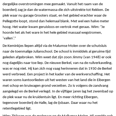
dergelijke overstromingen mee gemaakt. Vanuit het raam van de
boerderij zag je dan de watermassa die zich uitstrekte tot Rekken. De
plek waar nu garage Grooters staat, en het gebied erachter waar de
Pellegotte loopt, stond dan helemaal blank. Met wel een halve meter
hoog. Het water kwam geruisloos en vertrok met geraas. Wim: “Je
hoorde het als het ware in het hele gebied massaal wegstromen,
‘vallen’.”
De Keminkjes liepen altijd via de Malumse Molen over de schutsluis
naar de toenmalige Julianschool. De school is inmiddels al geruime tijd
geleden afgebroken. Wim weet dat zijn zoon Jimmy (van 1948) er ook
nog dagelijks naar toe liep. De nieuwe Berkel, van na de ruilverkaveling,
was er nog niet. Hij kan zich nog vaag herinneren dat in 1930 de Berkel
werd verbreed. Een project in het kader van de werkverschaffing. Het
waren soms kantoorlieden uit het westen van het land die in Eibergen
met schop en kruiwagen grond verzetten. Zo is volgens de zandvang
aangelegd en de Berkel verlegd. In de vijftiger jaren lag het zwembad op
de plek waar nu de kruidentuin ligt. En meer richting Eibergen,
tegenover boerderij de Halle, lag de ijsbaan. Daar waar nu het
retentiegebied ligt.