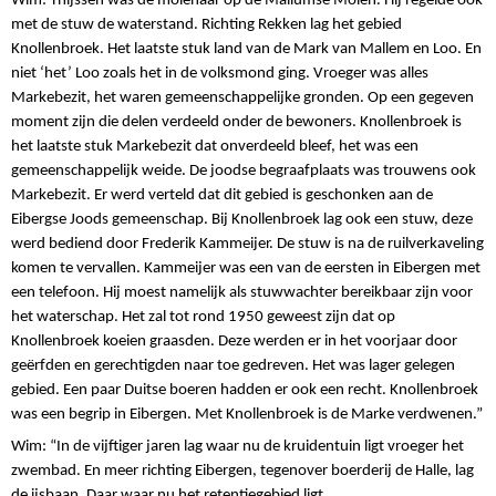
Wim: Thijssen was de molenaar op de Mallumse Molen. Hij regelde ook
met de stuw de waterstand. Richting Rekken lag het gebied
Knollenbroek. Het laatste stuk land van de Mark van Mallem en Loo. En
niet ‘het’ Loo zoals het in de volksmond ging. Vroeger was alles
Markebezit, het waren gemeenschappelijke gronden. Op een gegeven
moment zijn die delen verdeeld onder de bewoners. Knollenbroek is
het laatste stuk Markebezit dat onverdeeld bleef, het was een
gemeenschappelijk weide. De joodse begraafplaats was trouwens ook
Markebezit. Er werd verteld dat dit gebied is geschonken aan de
Eibergse Joods gemeenschap. Bij Knollenbroek lag ook een stuw, deze
werd bediend door Frederik Kammeijer. De stuw is na de ruilverkaveling
komen te vervallen. Kammeijer was een van de eersten in Eibergen met
een telefoon. Hij moest namelijk als stuwwachter bereikbaar zijn voor
het waterschap. Het zal tot rond 1950 geweest zijn dat op
Knollenbroek koeien graasden. Deze werden er in het voorjaar door
geërfden en gerechtigden naar toe gedreven. Het was lager gelegen
gebied. Een paar Duitse boeren hadden er ook een recht. Knollenbroek
was een begrip in Eibergen. Met Knollenbroek is de Marke verdwenen.”
Wim: “In de vijftiger jaren lag waar nu de kruidentuin ligt vroeger het
zwembad. En meer richting Eibergen, tegenover boerderij de Halle, lag
de ijsbaan. Daar waar nu het retentiegebied ligt.