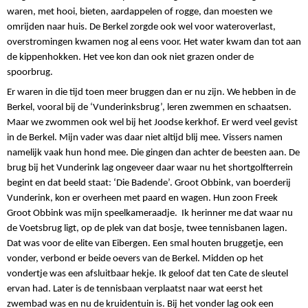
waren, met hooi, bieten, aardappelen of rogge, dan moesten we
omrijden naar huis. De Berkel zorgde ook wel voor wateroverlast,
overstromingen kwamen nog al eens voor. Het water kwam dan tot aan
de kippenhokken. Het vee kon dan ook niet grazen onder de
spoorbrug.
Er waren in die tijd toen meer bruggen dan er nu zijn. We hebben in de
Berkel, vooral bij de ‘Vunderinksbrug’, leren zwemmen en schaatsen.
Maar we zwommen ook wel bij het Joodse kerkhof. Er werd veel gevist
in de Berkel. Mijn vader was daar niet altijd blij mee. Vissers namen
namelijk vaak hun hond mee. Die gingen dan achter de beesten aan. De
brug bij het Vunderink lag ongeveer daar waar nu het shortgolfterrein
begint en dat beeld staat: ‘Die Badende’. Groot Obbink, van boerderij
Vunderink, kon er overheen met paard en wagen. Hun zoon Freek
Groot Obbink was mijn speelkameraadje.
Ik herinner me dat waar nu
de Voetsbrug ligt, op de plek van dat bosje, twee tennisbanen lagen.
Dat was voor de elite van Eibergen. Een smal houten bruggetje, een
vonder, verbond er beide oevers van de Berkel. Midden op het
vondertje was een afsluitbaar hekje. Ik geloof dat ten Cate de sleutel
ervan had. Later is de tennisbaan verplaatst naar wat eerst het
zwembad was en nu de kruidentuin is. Bij het vonder lag ook een