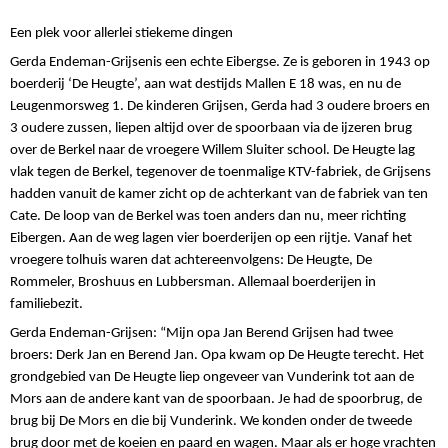
Een plek voor allerlei stiekeme dingen
Gerda Endeman-Grijsen
is een echte Eibergse. Ze is geboren in 1943 op
boerderij ‘De Heugte’, aan wat destijds Mallen E 18 was, en nu de
Leugenmorsweg 1. De kinderen Grijsen, Gerda had 3 oudere broers en
3 oudere zussen, liepen altijd over de spoorbaan via de ijzeren brug
over de Berkel naar de vroegere Willem Sluiter school. De Heugte lag
vlak tegen de Berkel, tegenover de toenmalige KTV-fabriek, de Grijsens
hadden vanuit de kamer zicht op de achterkant van de fabriek van ten
Cate. De loop van de Berkel was toen anders dan nu, meer richting
Eibergen. Aan de weg lagen vier boerderijen op een rijtje. Vanaf het
vroegere tolhuis waren dat achtereenvolgens: De Heugte, De
Rommeler, Broshuus en Lubbersman. Allemaal boerderijen in
familiebezit.
Gerda Endeman-Grijsen: “Mijn opa Jan Berend Grijsen had twee
broers: Derk Jan en Berend Jan. Opa kwam op De Heugte terecht. Het
grondgebied van De Heugte liep ongeveer van Vunderink tot aan de
Mors aan de andere kant van de spoorbaan. Je had de spoorbrug, de
brug bij De Mors en die bij Vunderink. We konden onder de tweede
brug door met de koeien en paard en wagen. Maar als er hoge vrachten