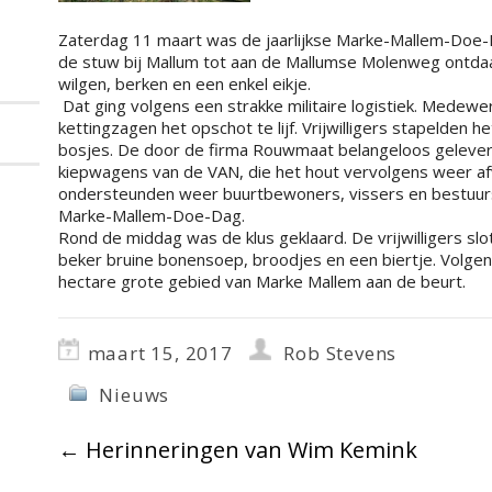
Zaterdag 11 maart was de jaarlijkse Marke-Mallem-Doe-
de stuw bij Mallum tot aan de Mallumse Molenweg ontdaan
wilgen, berken en een enkel eikje.
Dat ging volgens een strakke militaire logistiek. Medew
kettingzagen het opschot te lijf. Vrijwilligers stapelden h
bosjes. De door de firma Rouwmaat belangeloos geleve
kiepwagens van de VAN, die het hout vervolgens weer afv
ondersteunden weer buurtbewoners, vissers en bestuurs
Marke-Mallem-Doe-Dag.
Rond de middag was de klus geklaard. De vrijwilligers s
beker bruine bonensoep, broodjes en een biertje. Volgen
hectare grote gebied van Marke Mallem aan de beurt.
maart 15, 2017
Rob Stevens
Nieuws
←
Herinneringen van Wim Kemink