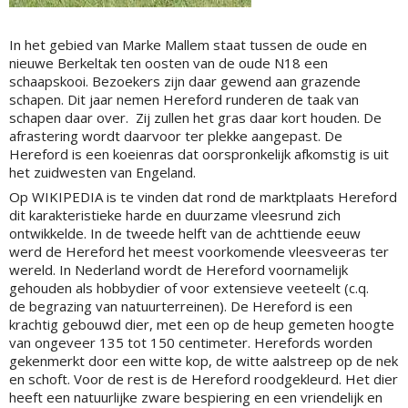
In het gebied van Marke Mallem staat tussen de oude en
nieuwe Berkeltak ten oosten van de oude N18 een
schaapskooi. Bezoekers zijn daar gewend aan grazende
schapen. Dit jaar nemen Hereford runderen de taak van
schapen daar over. Zij zullen het gras daar kort houden. De
afrastering wordt daarvoor ter plekke aangepast. De
Hereford is een koeienras dat oorspronkelijk afkomstig is uit
het zuidwesten van Engeland.
Op WIKIPEDIA is te vinden dat rond de marktplaats Hereford
dit karakteristieke harde en duurzame vleesrund zich
ontwikkelde. In de tweede helft van de achttiende eeuw
werd de Hereford het meest voorkomende vleesveeras ter
wereld. In Nederland wordt de Hereford voornamelijk
gehouden als hobbydier of voor extensieve veeteelt (c.q.
de begrazing van natuurterreinen). De Hereford is een
krachtig gebouwd dier, met een op de heup gemeten hoogte
van ongeveer 135 tot 150 centimeter. Herefords worden
gekenmerkt door een witte kop, de witte aalstreep op de nek
en schoft. Voor de rest is de Hereford roodgekleurd. Het dier
heeft een natuurlijke zware bespiering en een vriendelijk en