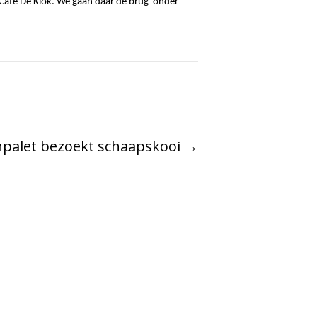
r Café De Klok. We gaan daar de brug ‘onder
npalet bezoekt schaapskooi
→