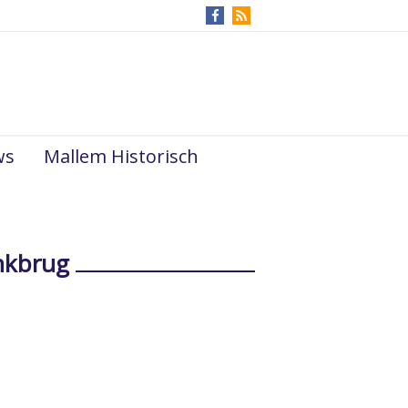
ws
Mallem Historisch
nkbrug