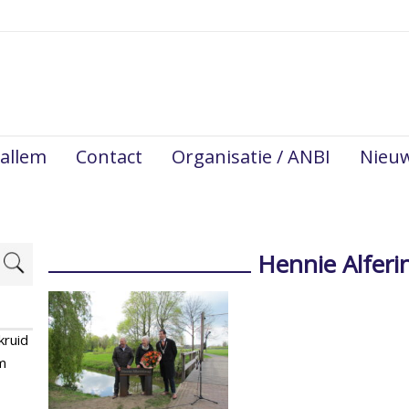
allem
Contact
Organisatie / ANBI
Nieu
Hennie Alferi
kruid
m