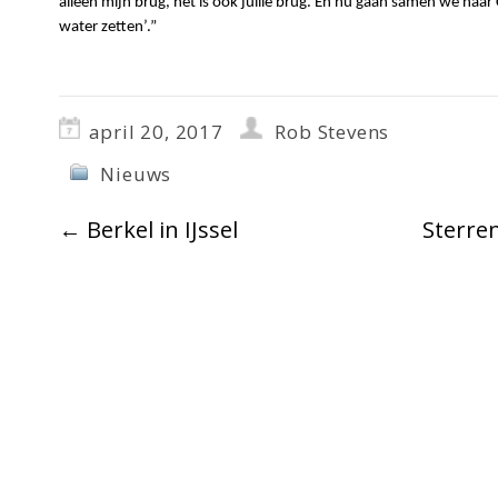
alleen mijn brug, het is ook jullie brug. En nu gaan samen we naa
water zetten’.”
april 20, 2017
Rob Stevens
Nieuws
←
Berkel in IJssel
Sterre