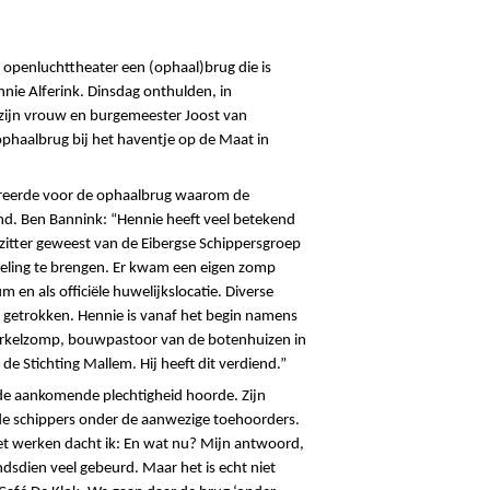
t openluchttheater
een (ophaal)brug die is
nnie Alferink. Dinsdag onthulden, in
zijn vrouw en burgemeester Joost van
ophaalbrug bij het haventje op de Maat in
oreerde voor de ophaalbrug waarom de
d. Ben Bannink: “Hennie heeft veel betekend
zitter geweest van de Eibergse Schippersgroep
kkeling te brengen. Er kwam een eigen zomp
en als officiële huwelijkslocatie. Diverse
 getrokken. Hennie is vanaf het begin namens
 Berkelzomp, bouwpastoor van de botenhuizen in
e Stichting Mallem. Hij heeft dit verdiend.”
an de aankomende plechtigheid hoorde. Zijn
ot de schippers onder de aanwezige toehoorders.
e met werken dacht ik: En wat nu? Mijn antwoord,
ndsdien veel gebeurd. Maar het is echt niet