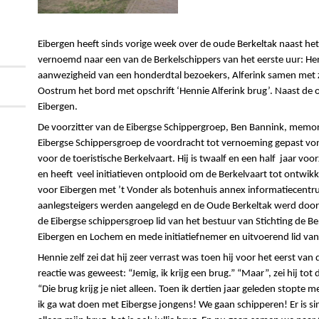
Eibergen heeft sinds vorige week
o
ver de oude Berkeltak
naast he
vernoemd naar een van de Berkelschippers
van het eerste uur
: He
aanwezigheid van een honderdtal bezoekers, Alferink samen met 
Oostrum het bord met opschrift ‘Hennie Alferink brug’. Naast de 
Eibergen.
De voorzitter van de Eibergse Schippergroep, Ben Bannink, mem
Eibergse Schippersgroep de voordracht tot vernoeming gepast von
voor de toeristische Berkelvaart. Hij is twaalf en een half
jaar voor
en heeft
veel initiatieven ontplooid om de Berkelvaart tot ontwi
voor Eibergen met ’t Vonder als botenhuis annex informatiecentrum 
aanlegsteigers werden aangelegd en de Oude Berkeltak werd door
de Eibergse schippersgroep lid van het bestuur van Stichting de
Eibergen en Lochem en mede initiatiefnemer en uitvoerend lid van d
Hennie zelf zei dat hij zeer verrast was toen hij voor het eerst v
reactie was geweest: “Jemig, ik krijg een brug.” “Maar”, zei hij t
“Die brug krijg je niet alleen. Toen ik dertien jaar geleden stopt
ik ga wat doen met Eibergse jongens! We gaan schipperen! Er is si