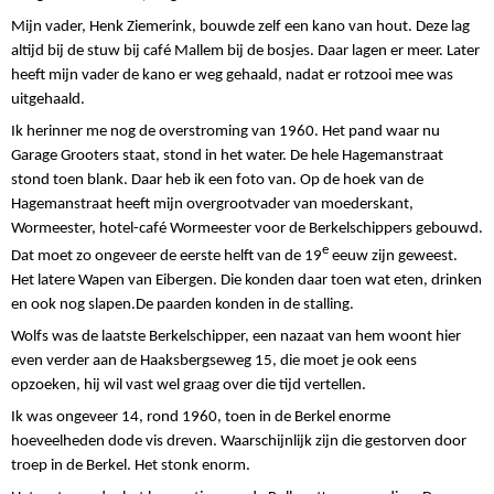
Mijn vader, Henk Ziemerink, bouwde zelf een kano van hout. Deze lag
altijd bij de stuw bij café Mallem bij de bosjes. Daar lagen er meer. Later
heeft mijn vader de kano er weg gehaald, nadat er rotzooi mee was
uitgehaald.
Ik herinner me nog de overstroming van 1960. Het pand waar nu
Garage Grooters staat, stond in het water. De hele Hagemanstraat
stond toen blank. Daar heb ik een foto van. Op de hoek van de
Hagemanstraat heeft mijn overgrootvader van moederskant,
Wormeester, hotel-café Wormeester voor de Berkelschippers gebouwd.
e
Dat moet zo ongeveer de eerste helft van de 19
eeuw zijn geweest.
Het latere Wapen van Eibergen. Die konden daar toen wat eten, drinken
en ook nog slapen.De paarden konden in de stalling.
Wolfs was de laatste Berkelschipper, een nazaat van hem woont hier
even verder aan de Haaksbergseweg 15, die moet je ook eens
opzoeken, hij wil vast wel graag over die tijd vertellen.
Ik was ongeveer 14, rond 1960, toen in de Berkel enorme
hoeveelheden dode vis dreven. Waarschijnlijk zijn die gestorven door
troep in de Berkel. Het stonk enorm.