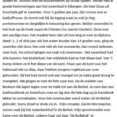
spelen en ‘avonds met de buurkinderen op straat spelen. Verder heb ik
goede herinneringen aan het zwembad in Eibergen. De heer Doze uit
Enschede gaf er zwemles. Voor 5 gulden per jaar. Zijn vrouw was er
badjuffrouw. Ze stond ook bij de ingang waar je ook je ring,
portemonnee en dergelijke in bewaring kon geven. Beiden woonden in
het huis op de hoek naast de Chinees (nu Jasmin Garden). Doze was
een aardige man, het maakte hem niet uit hoe lang je over je diploma
deed: 1, 2 of drie jaar. Als het water kouder dan 14 graden was, ging de
zwemles niet door. Een ook niet als het onweerde, dan moest iedereen
naar huis. Na school gingen we vaak vrij zwemmen.
Het zwembad had
drie bassins: het kinderbad, het middelste bad en het diepe bad. Van ’t
Kamp doken ze in het diepe van de kant. Maar aan de kant was het
helemaal niet zo diep, daar hebben jongens rugletsel aan over
gehouden. Bij het bad stond ook een mangel om je natte goed droog te
mangelen. We gingen er met de fiets naar toe, via de weiden van
Beskens die lagen tegen over de Halle tot aan de Berkel. Je nam dan een
badhanddoek en boterham mee en lag dan de hele dag op je handdoek
lekker te zonnebaden. Voor het zwemwater werd water uit de Berkel
gebruikt. Soms dreef er dode vis in.
Mijn moeder, Gerda Wormeester,
zwom vaak bij het Jodenkerkhof in de Berkel. Mijn grootmoeder was
bang voor de Berkel, volgens haar zat daar ‘De Bullebak’ in.